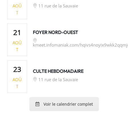
AOÛ
11 rue de la Sauvaie
T
21
FOYER NORD-OUEST
AOÛ
kmeet.infomaniak.com/hqivs4noyix9wkk2qqmj
T
23
CULTE HEBDOMADAIRE
AOÛ
11 rue de la Sauvaie
T
Voir le calendrier complet