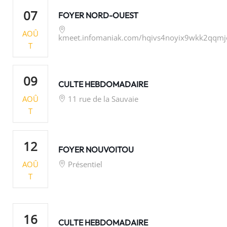
07
FOYER NORD-OUEST
AOÛ
kmeet.infomaniak.com/hqivs4noyix9wkk2qqmj
T
09
CULTE HEBDOMADAIRE
AOÛ
11 rue de la Sauvaie
T
12
FOYER NOUVOITOU
AOÛ
Présentiel
T
16
CULTE HEBDOMADAIRE