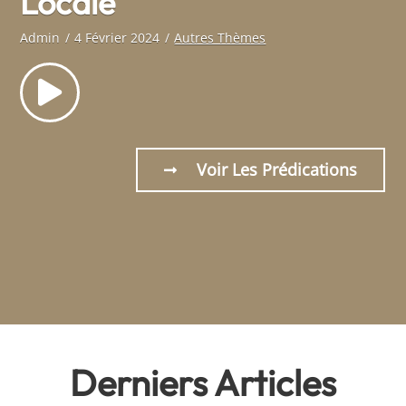
Locale
E
C
Admin
4 Février 2024
Autres Thèmes
Ad
Voir Les Prédications
Derniers Articles