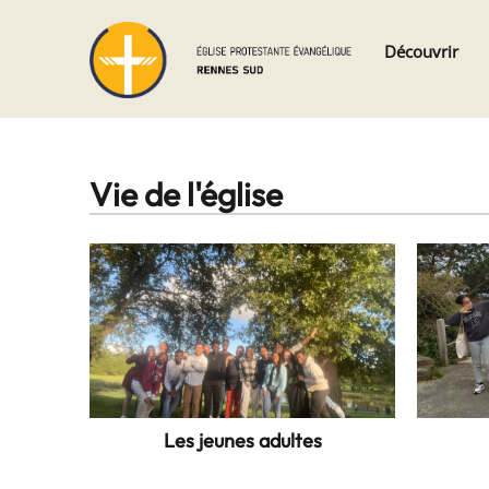
Skip
Skip
Découvrir
to
to
navigation
content
Vie de l'église
Les jeunes adultes