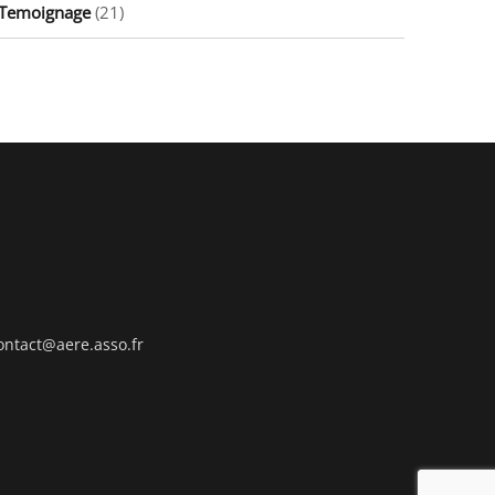
Temoignage
(21)
ontact@aere.asso.fr