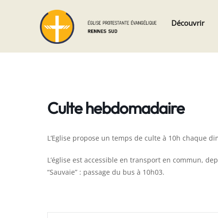
Skip
Skip
Découvrir
to
to
navigation
content
Culte hebdomadaire
L’Eglise propose un temps de culte à 10h chaque d
L’église est accessible en transport en commun, depui
“Sauvaie” : passage du bus à 10h03.