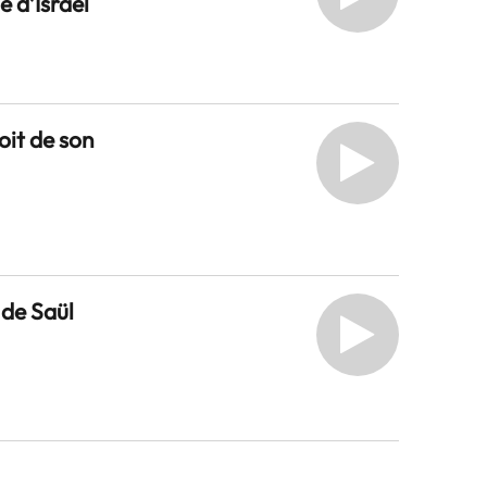
e d’Israël
loit de son
 de Saül