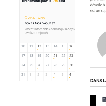
Événements pour le
7th
août
dévoile à
est un ra
20h30 - 22h00
FOYER NORD-OUEST
kmeet.infomaniak.com/hqivs4noyix
9wkk2qqmjocxh
10
11
12
13
14
15
16
17
18
19
20
21
22
23
24
25
26
27
28
29
30
31
1
2
3
4
5
6
DANS L