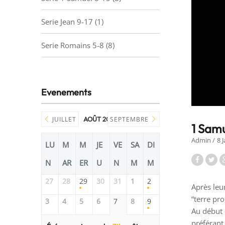
Serie Jean 9-17
(1)
Serie Romains 5-8
(8)
Evenements
JUILLET
AOÛT 2026
SEPTEMBRE
1 Samu
Admin
8 
LU
M
M
JE
VE
SA
DI
N
AR
ER
U
N
M
M
27
28
29
30
31
1
2
Après leu
“terre pr
3
4
5
6
7
8
9
Au début 
préférant