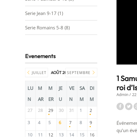
Serie Jean 9-17
(1)
Serie Romains 5-8
(8)
Evenements
JUILLET
AOÛT 2026
SEPTEMBRE
1 Samu
roi d’I
LU
M
M
JE
VE
SA
DI
Admin
22
N
AR
ER
U
N
M
M
27
28
29
30
31
1
2
3
4
5
6
7
8
9
Événement
qu’un évén
10
11
12
13
14
15
16