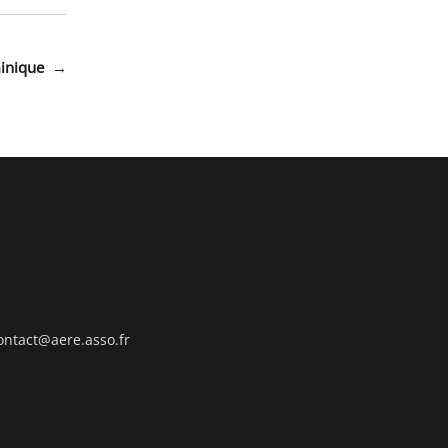
inique
→
ontact@aere.asso.fr