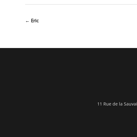
Navigation
←
Eric
de
l’article
11 Rue de la Sauva