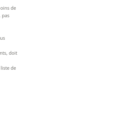
moins de
, pas
ous
ts, doit
liste de