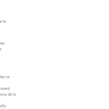
e la
nes
e
tes se
nvient
ions de la
llir