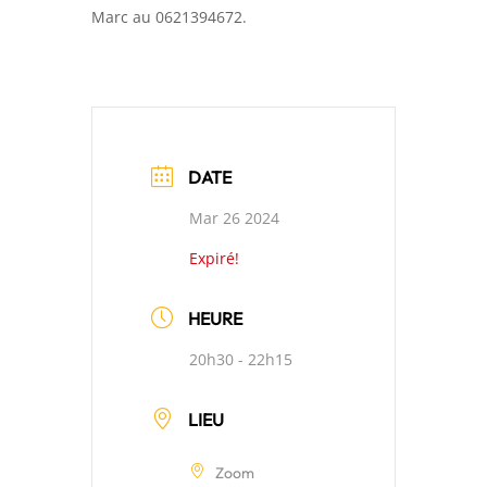
Marc au 0621394672.
DATE
Mar 26 2024
Expiré!
HEURE
20h30 - 22h15
LIEU
Zoom