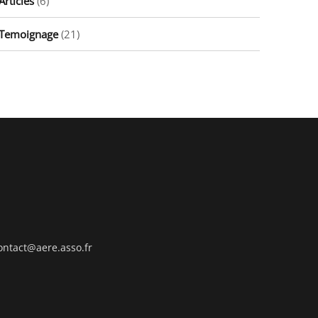
Articles
(6)
Temoignage
(21)
ontact@aere.asso.fr